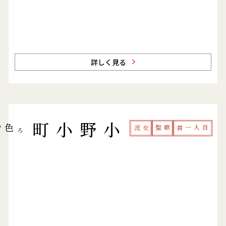
詳しく見る
小野小町
いろ
み
色
女流
歌聖
百人一首