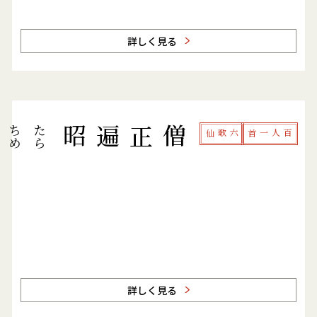
詳しく見る
た
ら
ち
め
は
か
ゝ
れ
と
し
て
も
む
ば
た
ま
僧正遍昭
六歌仙
百人一首
詳しく見る