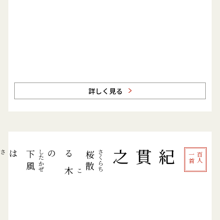
詳しく見る
は
の
る
紀貫之
したかぜ
さくらち
さむ
下風
桜散
首
百
人
一
木
こ