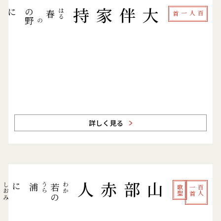
に
あ
さ
の
大伴家持
はる
春
百人一首
野
の
詳しく見る
に
山部赤人
しお
うら
わか
潮
浦
若
歌聖
首
百
人
一
の
満
み