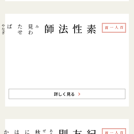
た
ば
素性法師
やなぎ
見
み
百人一首
柳
わ
せ
詳しく見る
ぜ
紀友則
百人一首