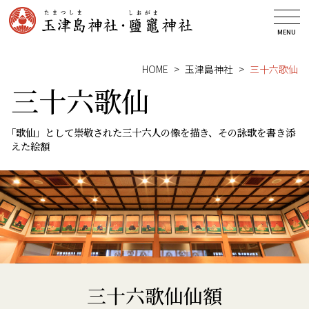
玉津島神社
MENU
鹽竃神社
HOME
玉津島神社
三十六歌仙
安産祈願
三十六歌仙
御祈祷
「歌仙」として崇敬された三十六人の像を描き、その詠歌を書き添
授与品
えた絵額
神前結婚式
お知らせ
みどころ
アクセス
お問い合わせ
三十六歌仙仙額