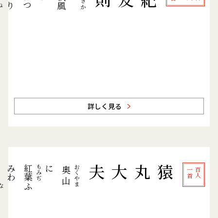
に
は
つ
か
り
あ
き
か
秋風
ね
詳しく見る
み
け
に
猿丸大夫
おくやま
もみぢ
紅葉
奥山
首
百
人
一
ふ
わ
な