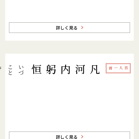
詳しく見る
い
づ
こ
と
も
凡河内躬恒
百人一首
詳しく見る