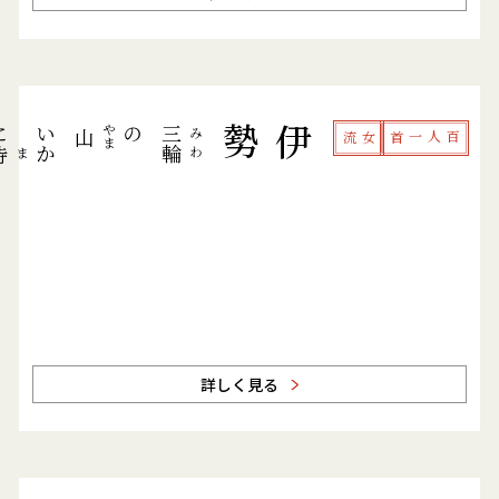
に
い
の
伊勢
やま
三輪
みわ
山
女流
百人一首
待
ま
か
詳しく見る