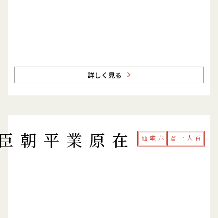
詳しく見る
原業平朝臣
六歌仙
百人一首