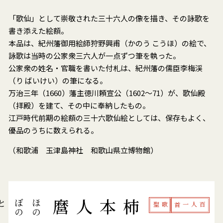
「歌仙」として崇敬された三十六人の像を描き、その詠歌を
書き添えた絵額。
本品は、紀州藩御用絵師狩野興甫（かのう こうほ）の絵で、
詠歌は当時の公家衆三六人が一点ずつ筆を執った。
公家衆の姓名・官職を書いた付札は、紀州藩の儒臣李梅渓
（り ばいけい）の筆になる。
万治三年（1660）藩主徳川頼宣公（1602～71）が、歌仙殿
（拝殿）を建て、その中に奉納したもの。
江戸時代前期の絵額の三十六歌仙絵としては、保存もよく、
優品のうちに数えられる。
（和歌浦 玉津島神社 和歌山県立博物館）
ほ
の
ぼ
の
と
あ
か
し
柿本人麿
歌聖
百人一首