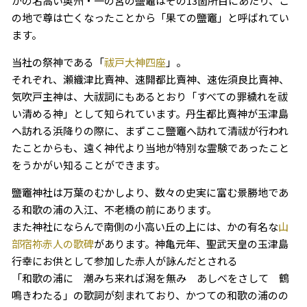
かの名高い奥州・一の宮の鹽竈はその13箇所目にあたり、こ
の地で尊は亡くなったことから「果ての鹽竈」と呼ばれてい
ます。
当社の祭神である「
祓戸大神四座
」。
それぞれ、瀬織津比賣神、速開都比賣神、速佐須良比賣神、
気吹戸主神は、大祓詞にもあるとおり「すべての罪穢れを祓
い清める神」として知られています。丹生都比賣神が玉津島
へ訪れる浜降りの際に、まずここ鹽竈へ訪れて清祓が行われ
たことからも、遠く神代より当地が特別な霊験であったこと
をうかがい知ることができます。
鹽竈神社は万葉のむかしより、数々の史実に富む景勝地であ
る和歌の浦の入江、不老橋の前にあります。
また神社にならんで南側の小高い丘の上には、かの有名な
山
部宿祢赤人の歌碑
があります。神亀元年、聖武天皇の玉津島
行幸にお供として参加した赤人が詠んだとされる
「和歌の浦に 潮みち来れば潟を無み あしべをさして 鶴
鳴きわたる」の歌詞が刻まれており、かつての和歌の浦のの