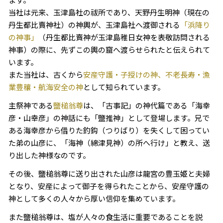
当社は元来、玉津島社の祓所であり、天野丹生明神（現在の
丹生都比賣神社）の神輿が、玉津島社へ渡御される
「浜降り
の神事」
（丹生都比賣神が玉津島稚日女神を表敬訪問される
神事）の際に、先ずこの輿の窟へ渡らせられたと伝えられて
います。
また当社は、古くから
安産守護・子授けの神、不老長寿・漁
業豊穰・航海安全の神
として知られています。
主祭神である
鹽槌翁尊
は、「古事記」の神代篇である「海幸
彦・山幸彦」の神話にも「鹽推神」として登場します。兄で
ある海幸彦から借りた釣鈎（つりばり）を失くして困ってい
た弟の山彦に、「海神（綿津見神）の所へ行け」と教え、送
り出した神様なのです。
その後、鹽槌翁尊に送り出された山彦は龍宮の豊玉姫と夫婦
となり、安産によって御子を得られたことから、安産守護の
神として多くの人々から厚い信仰を集めています。
また鹽槌翁尊は、塩が人々の食生活に重要であることを説