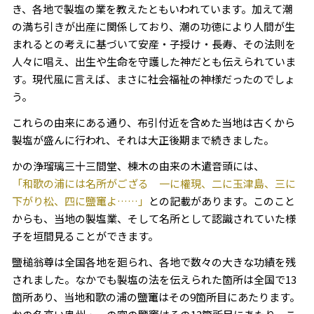
き、各地で製塩の業を教えたともいわれています。加えて潮
の満ち引きが出産に関係しており、潮の功徳により人間が生
まれるとの考えに基づいて安産・子授け・長寿、その法則を
人々に唱え、出生や生命を守護した神だとも伝えられていま
す。現代風に言えば、まさに社会福祉の神様だったのでしょ
う。
これらの由来にある通り、布引付近を含めた当地は古くから
製塩が盛んに行われ、それは大正後期まで続きました。
かの浄瑠璃三十三間堂、棟木の由来の木遣音頭には、
「和歌の浦には名所がござる 一に權現、二に玉津島、三に
下がり松、四に鹽竃よ……」
との記載があります。このこと
からも、当地の製塩業、そして名所として認識されていた様
子を垣間見ることができます。
鹽槌翁尊は全国各地を廻られ、各地で数々の大きな功績を残
されました。なかでも製塩の法を伝えられた箇所は全国で13
箇所あり、当地和歌の浦の鹽竃はその9箇所目にあたります。