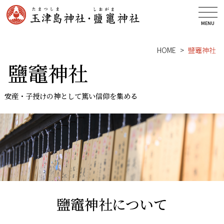
玉津島神社
MENU
鹽竃神社
HOME
鹽竈神社
安産祈願
鹽竈神社
御祈祷
安産・子授けの神として篤い信仰を集める
授与品
神前結婚式
お知らせ
みどころ
アクセス
鹽竈神社について
お問い合わせ