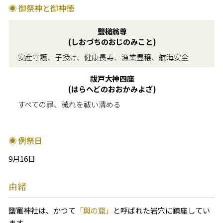
◉ 御祭神と御神徳
鹽槌翁尊
(しおづちのおじのみこと)
安産守護、子授け、健康長寿、漁業豊穣、航海安全
祓戸大神四座
(はらへどのおおかみよざ)
すべての罪、穢れを祓い清める
◉ 例祭日
9月16日
由緒
鹽竃神社は、かつて
「輿の窟」
と呼ばれた岩穴に鎮座してい
ます。