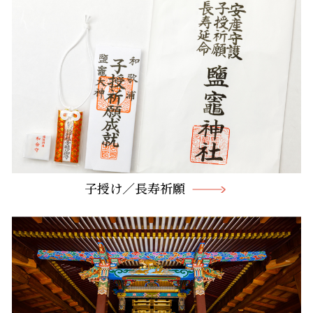
子授け／長寿祈願